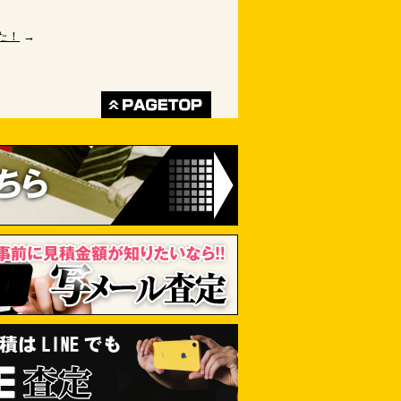
した！
→